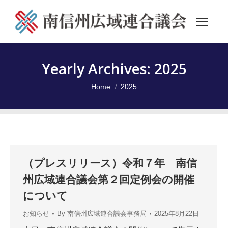
Yearly Archives:
2025
You are here:
Home
2025
（プレスリリース）令和７年 南信
州広域連合議会第２回定例会の開催
について
お知らせ
By
南信州広域連合議会事務局
2025年8月22日